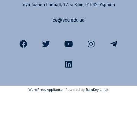
вул. Іоанна Павла ІІ, 17, м. Київ, 01042, Україна
ce@snu.edu.ua
WordPress Appliance
- Powered by
TurnKey Linux