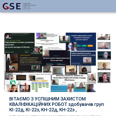
ВІТАЄМО З УСПІШНИМ ЗАХИСТОМ
КВАЛІФІКАЦІЙНИХ РОБОТ здобувачів груп
КІ-22д, КІ-22з, КН-22д, КН-22з ,