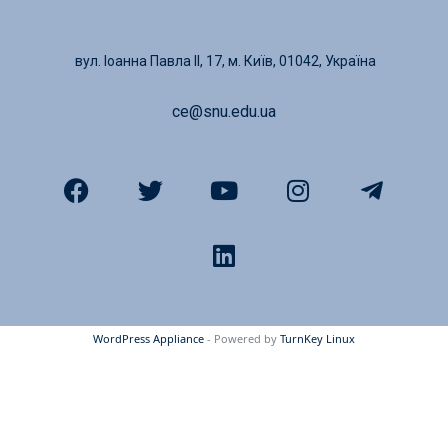
вул. Іоанна Павла ІІ, 17, м. Київ, 01042, Україна
ce@snu.edu.ua
WordPress Appliance
- Powered by
TurnKey Linux