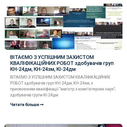
ВІТАЄМО З УСПІШНИМ ЗАХИСТОМ
КВАЛІФІКАЦІЙНИХ РОБОТ здобувачів груп
КН-24дм, КН-24зм, КІ-24дм
ВІТАЄМО З УСПІШНИМ ЗАХИСТОМ КВАЛІФІКАЦІЙНИХ
РОБОТ здобувачів груп КН-24дм, КН-24зм, з
присвоєнням кваліфікації “магістр з комп’ютерних наук”;
здобувачів групи КІ-24дм
Читати більше