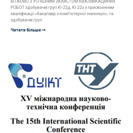
ВІТАЄМО З УСПІШНИМ ЗАХИСТОМ КВАЛІФІКАЦІЙНИХ
РОБОТ здобувачів груп КІ-22д, КІ-22з з присвоєнням
кваліфікації «бакалавр з комп’ютерної інженерії»; та
здобувачів груп
Читати більше