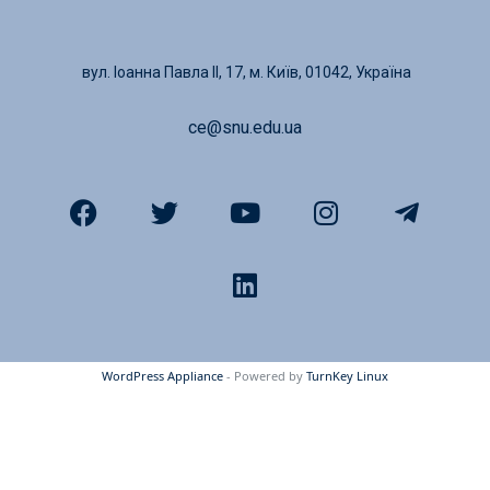
вул. Іоанна Павла ІІ, 17, м. Київ, 01042, Україна
ce@snu.edu.ua
WordPress Appliance
- Powered by
TurnKey Linux