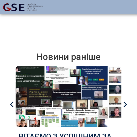
Новини раніше
ВІТАЄМО З УСПІШНИМ ЗАХИСТОМ КВАЛІФІКАЦІЙНИХ РОБОТ здобувачів груп КІ-22д, КІ-22з, КН-22д, КН-22з ,