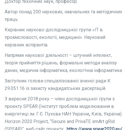
Доктор технічних наук, професор.
Автор понад 200 наукових, навчальних та методичних
праць.
Керівник науково-дослідницької групи «ІТ в
промисловості, екології, медицині». Науковий
керівник аспірантів.
Напрями наукової діяльності – штучний інтелект,
теорія прийняття рішень, формальні методи аналізу
даних, медична інформатика, екологічна інформатика.
Заступник голови спеціалізованої вченої ради
К
29.051.16 із захисту кандидатських дисертацій.
З вересня 2018 року – член дослідницької групи з
проекту SPEAR (
Інститут проблем моделювання в
енергетиці ім. Г.Є. Пухова НАН України
,
Київ, Україна).
Horizon 2020 Project, “Secure and PrivaTE smArt gRid
(SPEAR)”, веб-сайт проекту:
https://www.spear2020.eu/