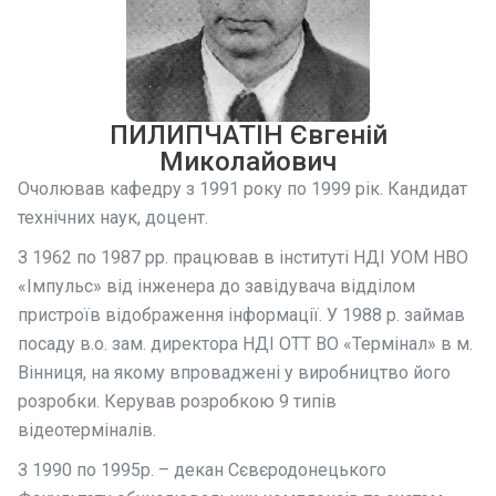
ПИЛИПЧАТІН Євгеній
Миколайович
Очолював кафедру з 1991 року по 1999 рік. Кандидат
технічних наук, доцент.
З 1962 по 1987 рр. працював в інституті НДI УОМ НВО
«Імпульс» від інженера до завідувача відділом
пристроїв відображення інформації. У 1988 р. займав
посаду в.о. зам. директора НДІ ОТТ ВО «Термінал» в м.
Вінниця, на якому впроваджені у виробництво його
розробки. Керував розробкою 9 типів
відеотерміналів.
З 1990 по 1995р. – декан Сєвєродонецького