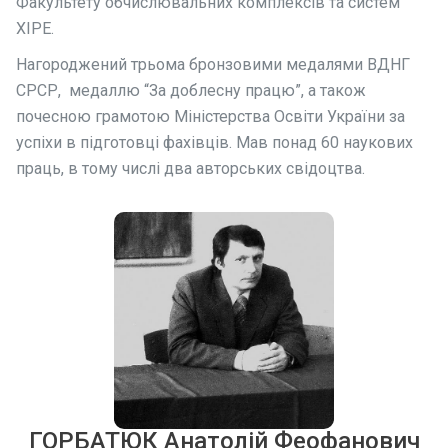
Факультету обчислювальних комплексів та систем
ХІРЕ.
Нагороджений трьома бронзовими медалями ВДНГ
СРСР, медаллю “За доблесну працю”, а також
почесною грамотою Міністерства Освіти України за
успіхи в підготовці фахівців. Мав понад 60 наукових
праць, в тому числі два авторських свідоцтва.
ГОРБАТЮК Анатолій Феофанович