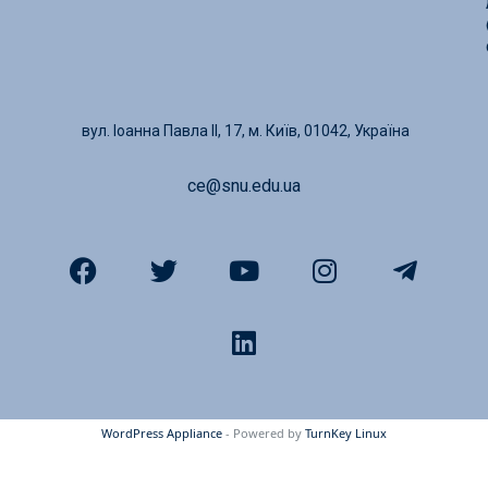
вул. Іоанна Павла ІІ, 17, м. Київ, 01042, Україна
ce@snu.edu.ua
WordPress Appliance
- Powered by
TurnKey Linux