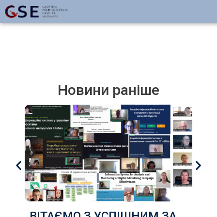
Новини раніше
ВІТАЄМО З УСПІШНИМ ЗАХИСТОМ КВАЛІФІКАЦІЙНИХ РОБОТ здобувачів груп КІ-22д, КІ-22з, КН-22д, КН-22з ,