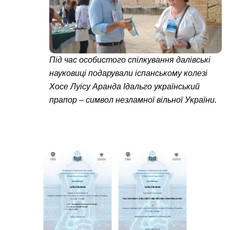
Під час особистого спілкування далівські
науковиці подарували іспанському колезі
Хосе Луісу Аранда Ідальго український
прапор – символ незламної вільної України.