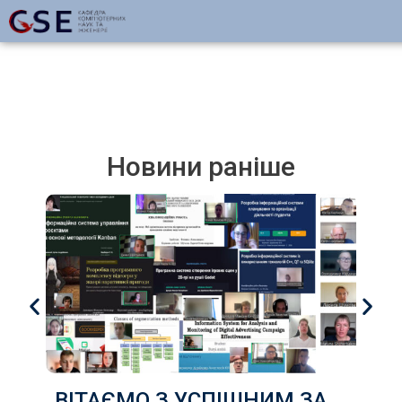
Новини раніше
ВІТАЄМО З УСПІШНИМ ЗАХИСТОМ КВАЛІФІКАЦІЙНИХ РОБОТ здобувачів груп КІ-22д, КІ-22з, КН-22д, КН-22з ,