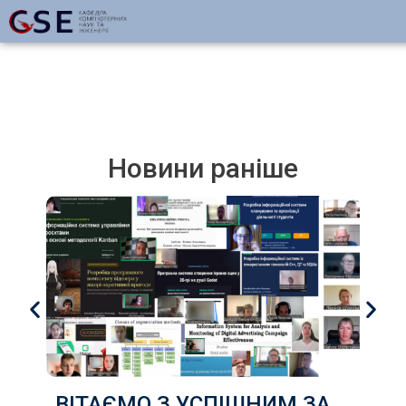
Новини раніше
ВІТАЄМО З УСПІШНИМ ЗАХИСТОМ КВАЛІФІКАЦІЙНИХ РОБОТ здобувачів груп КІ-22д, КІ-22з, КН-22д, КН-22з ,