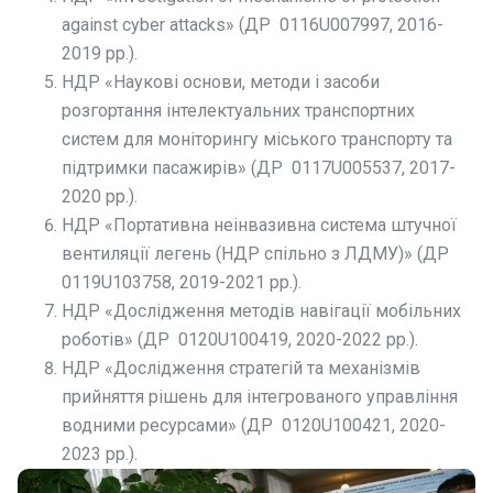
against cyber attacks» (ДР 0116U007997, 2016-
2019 рр.).
НДР «Наукові основи, методи і засоби
розгортання інтелектуальних транспортних
систем для моніторингу міського транспорту та
підтримки пасажирів» (ДР 0117U005537, 2017-
2020 рр.).
НДР «Портативна неінвазивна система штучної
вентиляції легень (НДР спільно з ЛДМУ)» (ДР
0119U103758, 2019-2021 рр.).
НДР «Дослідження методів навігації мобільних
роботів» (ДР 0120U100419, 2020-2022 рр.).
НДР «Дослідження стратегій та механізмів
прийняття рішень для інтегрованого управління
водними ресурсами» (ДР 0120U100421, 2020-
2023 рр.).