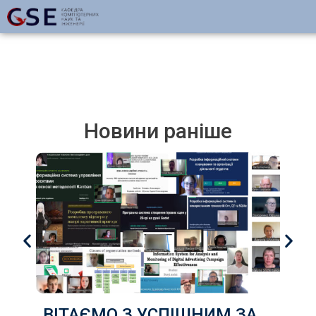
Новини раніше
ВІТАЄМО З УСПІШНИМ ЗАХИСТОМ КВАЛІФІКАЦІЙНИХ РОБОТ здобувачів груп КІ-22д, КІ-22з, КН-22д, КН-22з ,