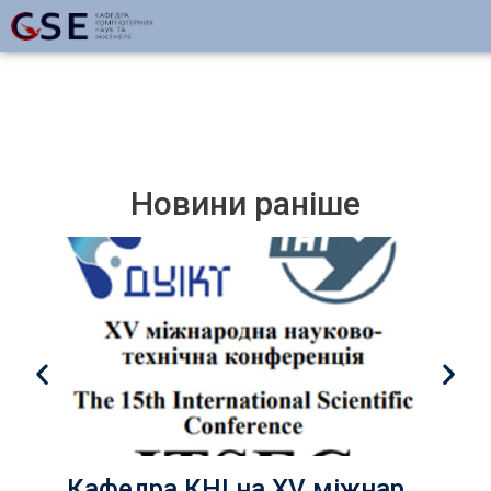
Новини раніше
Кафедра КНІ на XV міжнародній конференції «ITSEC»