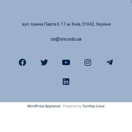
вул. Іоанна Павла ІІ, 17, м. Київ, 01042, Україна
ce@snu.edu.ua
WordPress Appliance
- Powered by
TurnKey Linux