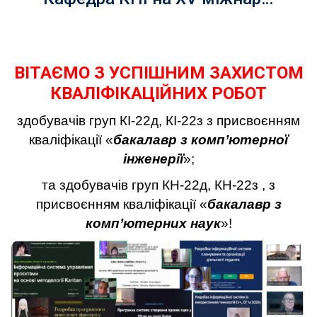
ВІТАЄМО З УСПІШНИМ ЗАХИСТОМ
КВАЛІФІКАЦІЙНИХ РОБОТ
здобувачів груп КІ-22д, КІ-22з з присвоєнням
кваліфікації «
бакалавр з комп’ютерної
інженерії
»;
та здобувачів груп КН-22д, КН-22з , з
присвоєнням кваліфікації «
бакалавр з
комп’ютерних наук
»!