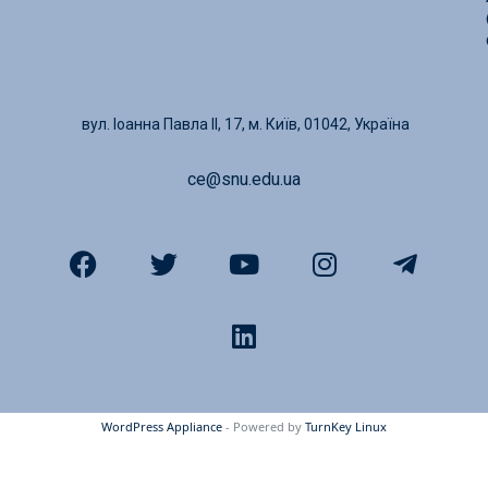
вул. Іоанна Павла ІІ, 17, м. Київ, 01042, Україна
ce@snu.edu.ua
WordPress Appliance
- Powered by
TurnKey Linux